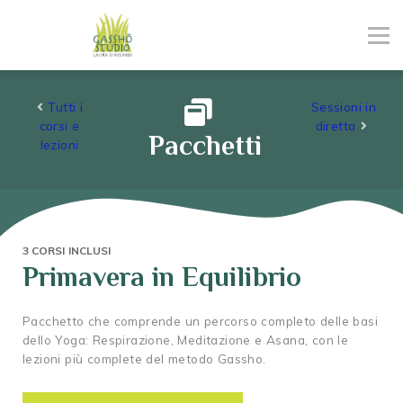
Abbonamenti
Eventi
Risorse
Tutti i
Sessioni in
Contattaci
corsi e
diretta
Pacchetti
Entra
lezioni
Iscriviti
3 CORSI INCLUSI
Primavera in Equilibrio
Pacchetto che comprende un percorso completo delle basi
dello Yoga: Respirazione, Meditazione e Asana, con le
lezioni più complete del metodo Gassho.