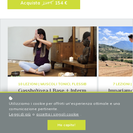
Acquista
154 €
219 €
10 LEZIONI | MUSCOLI TONICI, FLESSIB
7 LEZIONI 
GasshoYoga | Base + Interm
Impariamo
Stile nato dalla fusione di elementi chiave
La respirazione
Utilizziamo i cookie per offrirti un'esperienza ottimale e una
nella formazione di Laura: Shiatsu, Yoga,
una respira
comunicazione pertinente.
Filosofia Zen, Meditazione,
profonda, rie
Leggi di più
o
accetta i singoli cookie
.
Alimentazione.
fino alla sommi
Ho capito!