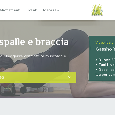
bbonamenti
Eventi
Risorse
 spalle e braccia
Video lezion
Gassho 
o alleggerire contratture muscolari e
Durata 6
Tutti i live
Dopo l'ac
tua per se
ta