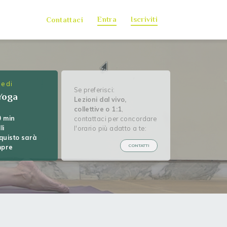
Entra
Iscriviti
Contattaci
e di
Se preferisci:
Yoga
Lezioni dal vivo,
collettive o 1:1
,
0 min
contattaci per concordare
lli
l'orario più adatto a te:
quisto sarà
mpre
CONTATTI