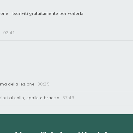
one - Iscriviti gratuitamente per vederla
e
02:41
rima della lezione
00:25
lori al collo, spalle e braccia
57:43