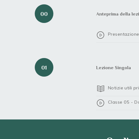
00
Anteprima della lezi
Presentazion
01
Lezione Singola
Notizie utili p
Classe 05 - Do